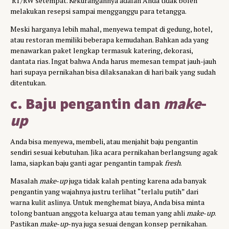
RT/RW setempat. Kekurangannya adalah Anda tidak boleh
melakukan resepsi sampai mengganggu para tetangga.
Meski harganya lebih mahal, menyewa tempat di gedung, hotel,
atau restoran memiliki beberapa kemudahan. Bahkan ada yang
menawarkan paket lengkap termasuk katering, dekorasi,
dantata rias. Ingat bahwa Anda harus memesan tempat jauh-jauh
hari supaya pernikahan bisa dilaksanakan di hari baik yang sudah
ditentukan.
c. Baju pengantin dan
make
-
up
Anda bisa menyewa, membeli, atau menjahit baju pengantin
sendiri sesuai kebutuhan. Jika acara pernikahan berlangsung agak
lama, siapkan baju ganti agar pengantin tampak
fresh
.
Masalah
make
-
up
juga tidak kalah penting karena ada banyak
pengantin yang wajahnya justru terlihat “terlalu putih” dari
warna kulit aslinya. Untuk menghemat biaya, Anda bisa minta
tolong bantuan anggota keluarga atau teman yang ahli
make
-
up
.
Pastikan
make
-
up
-nya juga sesuai dengan konsep pernikahan.