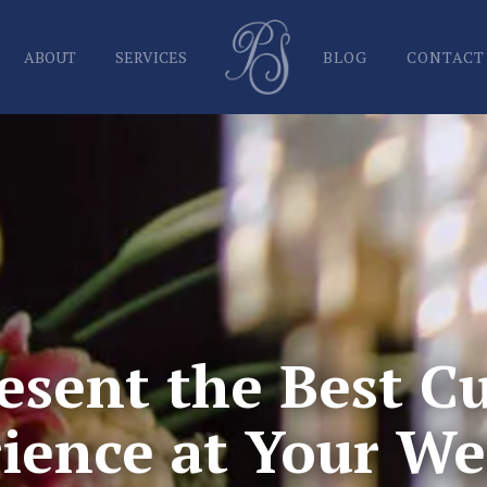
ABOUT
SERVICES
BLOG
CONTACT
MENU CATERING
PAKET CATERING SYUKURAN
PAKET CATERING KHITANAN
PAKET CATERING ULANG TAHUN
PAKET CORPORATE CATERING
PAKET LAMARAN CATERING
WEDDING PACKAGE
esent the Best Cu
ience at Your W