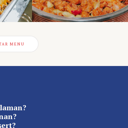
TAR MENU
alaman?
anan?
ert?