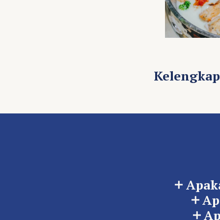
Kelengkap
Apak
Ap
Ap